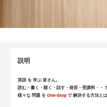
説明
英語 を 学ぶ 皆さん。
読む・書く・聴く・話す・発音・受講料・・ な
様々な 問題 を
One-Stop
で 解決する方法とは