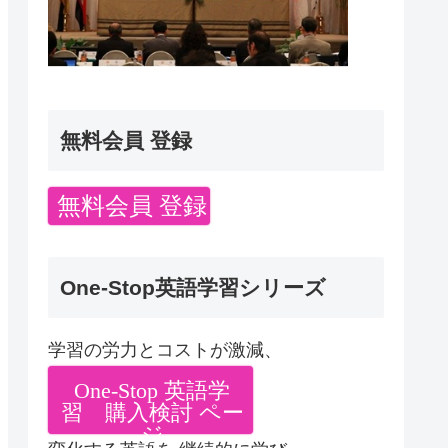
無料会員 登録
無料会員 登録
One-Stop英語学習シリーズ
学習の労力とコストが激減、
One-Stop 英語学
習 購入検討 ペー
ジ