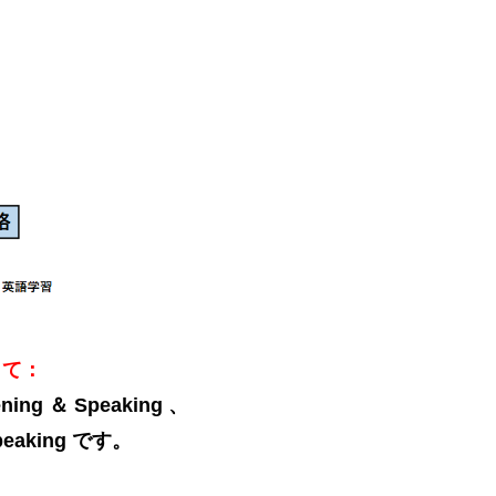
して：
ening ＆ Speaking 、
peaking です。