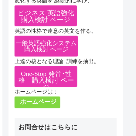
変化する英語を 継続的に学び、
ビジネス 英語強化
購入検討 ページ
英語の性格で達意の英文を作る。
一般英語強化システム
購入検討 ページ
上達の核となる理論･訓練を抽出。
One-Stop 発音･性
格 購入検討 ペー
ジ
ホームページは：
ホームページ
お問合せはこちらに